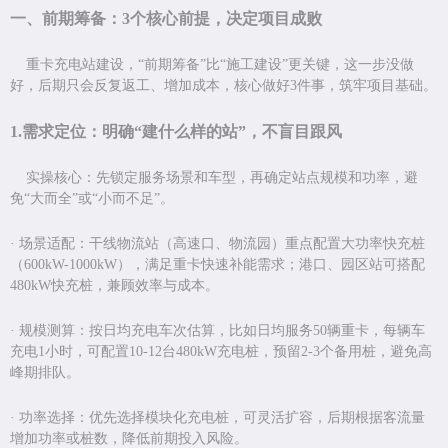
一、前期筹备：
3
个核心前提，决定项目成败
重卡充电站建设，
“
前期筹备
”
比
“
施工建设
”
更关键，这一步没做
好，后期只会反复返工、增加成本，核心做好
3
件事，筑牢项目基础。
1.
需求定位：明确
“
建什么样的站
”
，不盲目跟风
实操核心：先锁定服务场景和车型，再确定站点规模和功率，避
免
“
大而全
”
或
“
小而不足
”
。
·
场景适配：干线物流站（高速口、物流园）重点配置大功率快充桩
（
600kW-1000kW
），满足重卡快速补能需求；港口、园区站可搭配
480kW
快充桩，兼顾效率与成本。
·
规模测算：按日均充电车次估算，比如日均服务
50
辆重卡，每辆车
充电
1
小时，可配置
10-12
台
480kW
充电桩，预留
2-3
个备用桩，避免高
峰期排队。
·
功率选择：优先选择模块化充电桩，可灵活扩容，后期根据客流量
增加功率或桩数，降低前期投入风险。