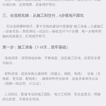
分成比例、运营期限、设备维护责任。
三、全流程实操：从施工到交付，
6
步落地不踩坑
无论选择哪种模式，重卡充电站建设均需遵循
“
施工准备
→
土建施工
→
设备安装
→
系统调试
→
试运行
→
验收交付
”6
个步骤，每一步都有明
确的实操要点，盯死细节即可。
第一步：施工准备（
7-10
天，筑牢基础）
·
现场清理：清理场地杂物、平整地面，划定施工区域，设置安全警
示标识；
·
材料进场：提前采购土建材料（混凝土、钢筋、电缆）、设备（充
电桩、变压器、配电柜），确保材料符合标准，设备具备相关认证
（国网一纸证明、
3C
认证）；
·
人员到位：配备专业的施工团队、电力工程师、安全监督员，明确
岗位职责，开展安全培训。