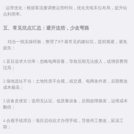
·
运营优化：根据客流量调整运营时间，优化充电车位布局，提升站
点利用率。
五、常见坑点汇总：避开这些，少走弯路
结合一线实操经验，整理了
8
个最常见的建站坑，提前规避，避免
损失：
1.
盲目追求大功率：忽略电网容量，导致后期无法接入，或增容费用
过高；
2.
场地选址不当：土地性质不合规，或交通、电网条件差，后期整改
成本极高；
3.设备贪便宜：选用无认证、低质量设备，后期故障频发，运维成本
翻倍；
4.
合规手续滞后：项目启动后才办理手续，导致停工整改，延误工
期；