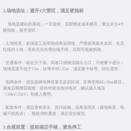
2.场地选址：避开
3
大雷区，满足硬指标
场地是建站的基础，一旦选错，后期整改成本极高，重点关注
4
个
硬指标，避开雷区：
·
土地性质：必须是工业用地或商业用地，严禁使用基本农田、生态
红线内土地，否则无法办理合规手续，后期可能被拆除。
·
交通条件：临近主干道、高速口或物流园出入口，方便重卡进出；
场地宽度不低于
15m
，转弯半径
≥35m
，满足重卡转弯、掉头需求。
·
电网条件：优先选择电网容量充足的区域，距离变电站
≤1km
最佳，
避免后期增容困难；提前对接当地供电所，确认接入电压
（
10kV/35kV
）和接入费用。
·
配套条件：周边需有排水、排污设施，远离居民区（避免噪音、电
磁干扰投诉），预留消防通道，满足安全规范。
3.合规前置：提前搞定手续，避免停工