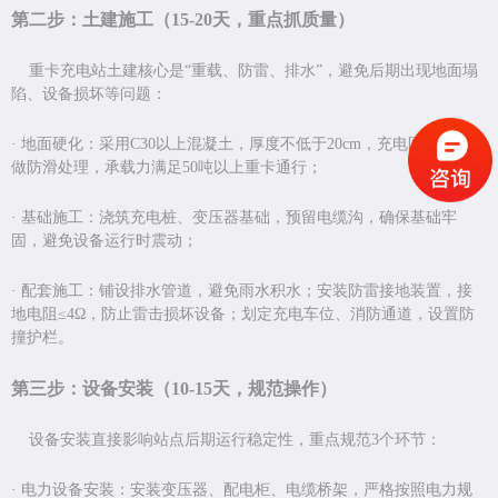
第二步：土建施工（
15-20
天，重点抓质量）
重卡充电站土建核心是
“
重载、防雷、排水
”
，避免后期出现地面塌
陷、设备损坏等问题：
·
地面硬化：采用
C30
以上混凝土，厚度不低于
20cm
，充电区域地面需
做防滑处理，承载力满足
50
吨以上重卡通行；
·
基础施工：浇筑充电桩、变压器基础，预留电缆沟，确保基础牢
固，避免设备运行时震动；
·
配套施工：铺设排水管道，避免雨水积水；安装防雷接地装置，接
地电阻
≤4Ω
，防止雷击损坏设备；划定充电车位、消防通道，设置防
撞护栏。
第三步：设备安装（
10-15
天，规范操作）
设备安装直接影响站点后期运行稳定性，重点规范
3
个环节：
·
电力设备安装：安装变压器、配电柜、电缆桥架，严格按照电力规