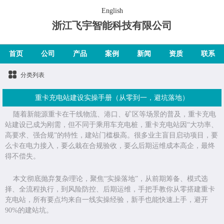
English
浙江飞宇智能科技有限公司
首页
公司
产品
案例
新闻
资质
联系
分类列表
重卡充电站建设实操手册（从零到一，避坑落地）
随着新能源重卡在干线物流、港口、矿区等场景的普及，重卡充电
站建设已成为刚需，但不同于乘用车
充电
桩，重卡充电站因
“
大功率、
高要求、强合规
”
的特性，建站门槛极高。很多业主盲目启动项目，要
么卡在电力接入，要么栽在合规验收，要么后期运维成本高企，最终
得不偿失。
本文彻底抛弃复杂理论，聚焦
“
实操落地
”
，从前期筹备、模式选
择、全流程执行，到风险防控、后期运维，手把手教你从零搭建重卡
充电站，所有要点均来自一线实操经验，新手也能快速上手，避开
90%
的建站坑。