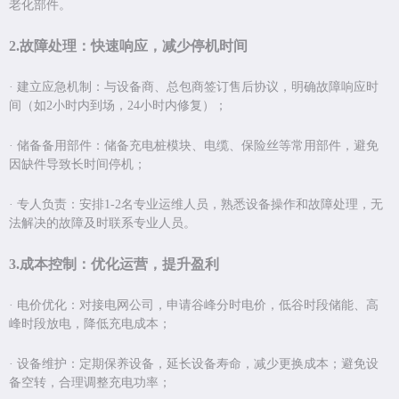
老化部件。
2.
故
障处理：快速响应，减少停机时间
·
建立应急机制：与设备商、总包商签订售后协议，明确故障响应时
间（如
2
小时内到场，
24
小时内修复）；
·
储备备用部件：储备充电桩模块、电缆、保险丝等常用部件，避免
因缺件导致长时间停机；
·
专人负责：安排
1-2
名专业运维人员，熟悉设备操作和故障处理，无
法解决的故障及时联系专业人员。
3.
成
本控制：优化运营，提升盈利
·
电价优化：对接电网公司，申请
谷峰分时电价
，低谷时段储能、高
峰时段放电，降低充电成本；
·
设备维护：定期保养设备，延长设备寿命，减少更换成本；避免设
备空转，合理调整充电功率；