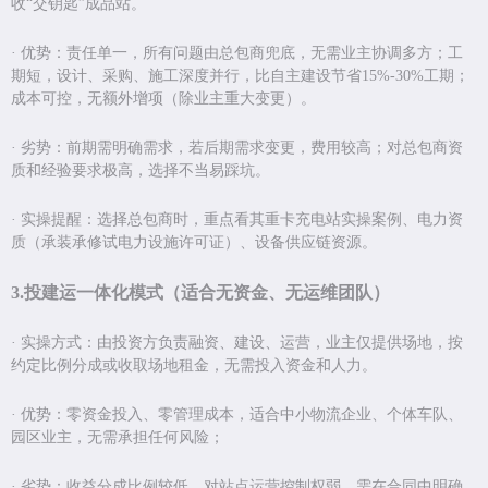
收
“
交钥匙
”
成品站。
·
优势：责任单一，所有问题由总包商兜底，无需业主协调多方；工
期短，设计、采购、施工深度并行，比自主建设节省
15%-30%
工期；
成本可控，无额外增项（除业主重大变更）。
·
劣势：前期需明确需求，若后期需求变更，费用较高；对总包商资
质和经验要求极高，选择不当易踩坑。
·
实操提醒：选择总包商时，重点看其重卡充电站实操案例、电力资
质（承装承修试电力设施许可证）、设备供应链资源。
3.
投建运一体化模式（适合无资金、无运维团队）
·
实操方式：由投资方负责融资、建设、运营，业主仅提供场地，按
约定比例分成或收取场地租金，无需投入资金和人力。
·
优势：零资金投入、零管理成本，适合中小物流企业、个体车队、
园区业主，无需承担任何风险；
·
劣势：收益分成比例较低，对站点运营控制权弱，需在合同中明确