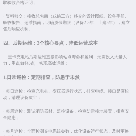
取验收合格证明；
·
资料移交：接收总包商（或施工方）移交的设计图纸、设备手册、
验收报告、运维指南，明确质保期限（设备
2-3
年、土建
5
年），建立
售后响应机制。
四、后期运维：
3
个核心要点，降低运营成本
重卡充电站后期运维直接影响站点寿命和盈利，无需投入大量人
力，重点做好
3
点，实现高效运维：
1.
日
常巡检：定期排查，防患于未然
·
每日巡检：检查充电桩、变压器运行状态，排查电缆、接口是否松
动，清理设备灰尘；
·
每周巡检：测试消防器材、监控设备，检查防雷接地装置，排查安
全隐患；
·
每月巡检：全面检测充电系统参数，优化设备运行状态，及时更换